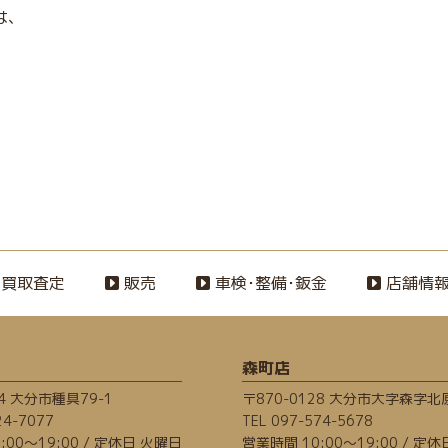
は、
買取査定
販売
車検･整備･鈑金
店舗情
森町店
74 大分市種具79-1
〒870-0128 大分市大字森字北原
24-7077
TEL
097-574-5678
:00～19:00 / 定休日 火曜日
営業時間 10:00～19:00 / 定